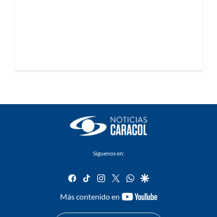
Síguenos en:
facebook
tiktok
instagram
twitter
whatsapp
google
youtube-
Más contenido en
footer