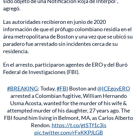
sido objeto de una Notificación Roja de Interpol",
agregó.
Las autoridades recibieron en junio de 2020
información de que el prófugo colombiano residía en el
área metropolitana de Boston y una vez que se ubicó su
paradero fue arrestado sin incidentes cerca de su
residencia.
En el arresto, participaron agentes de ERO y del Buró
Federal de Investigaciones (FBI).
#BREAKING
: Today,
#FBI
Boston and
@ICEgovERO
arrested a Colombian fugitive, William Hernando
Usma Acosta, wanted for the murder of his wife &
attempted murder of his daughter, 27 years ago. The
FBI found him living in Belmont, MA, as Carlos Alberto
Rendon.
https://t.co/gtSTf1c3is
pic.twitter.com/rFxKKPJLGB