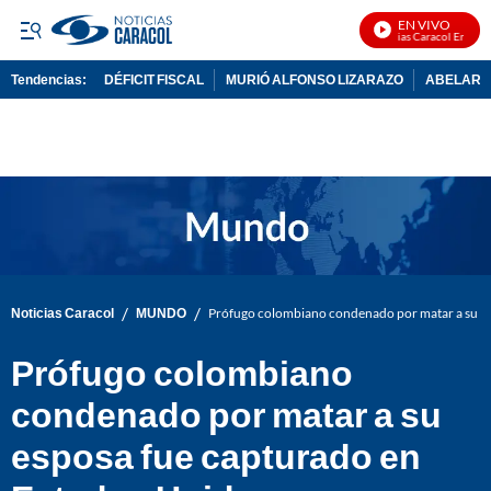
EN VIVO
Noticias Caracol En Vivo
Tendencias:
DÉFICIT FISCAL
MURIÓ ALFONSO LIZARAZO
ABELARDO
PUBLICIDAD
/
/
Noticias Caracol
MUNDO
Prófugo colombiano condenado por matar a su es
Prófugo colombiano
condenado por matar a su
esposa fue capturado en