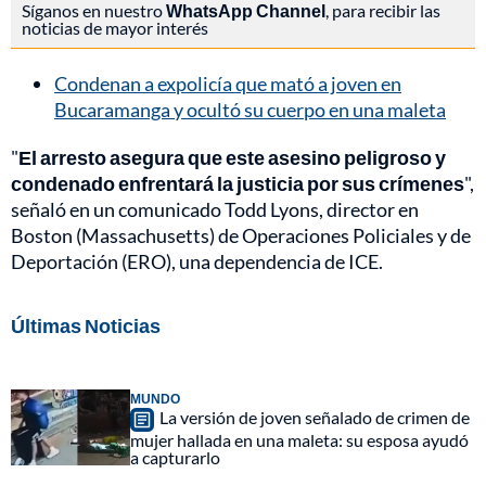
Síganos en nuestro
WhatsApp Channel
, para recibir las
noticias de mayor interés
Condenan a expolicía que mató a joven en
Bucaramanga y ocultó su cuerpo en una maleta
"
El arresto asegura que este asesino peligroso y
condenado enfrentará la justicia por sus crímenes
",
señaló en un comunicado Todd Lyons, director en
Boston (Massachusetts) de Operaciones Policiales y de
Deportación (ERO), una dependencia de ICE.
Últimas Noticias
MUNDO
La versión de joven señalado de crimen de
mujer hallada en una maleta: su esposa ayudó
a capturarlo