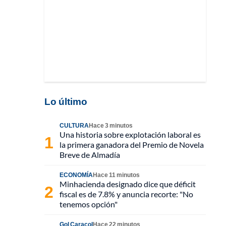
Lo último
CULTURA
Hace 3 minutos
Una historia sobre explotación laboral es
la primera ganadora del Premio de Novela
Breve de Almadía
ECONOMÍA
Hace 11 minutos
Minhacienda designado dice que déficit
fiscal es de 7.8% y anuncia recorte: "No
tenemos opción"
Gol Caracol
Hace 22 minutos