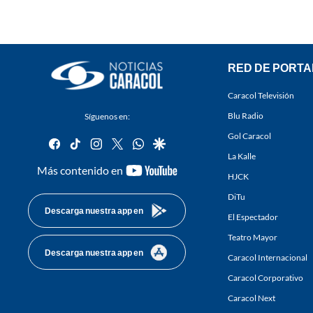
RED DE PORTA
Caracol Televisión
Blu Radio
Síguenos en:
Gol Caracol
facebook
tiktok
instagram
twitter
whatsapp
google
La Kalle
youtube-
Más contenido en
HJCK
footer
DiTu
Descarga nuestra app en
El Espectador
Teatro Mayor
Descarga nuestra app en
Caracol Internacional
Caracol Corporativo
Caracol Next