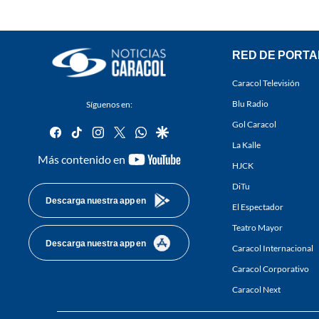
RED DE PORTA
Caracol Televisión
Blu Radio
Síguenos en:
Gol Caracol
facebook
tiktok
instagram
twitter
whatsapp
google
La Kalle
youtube-
Más contenido en
HJCK
footer
DiTu
Descarga nuestra app en
El Espectador
Teatro Mayor
Descarga nuestra app en
Caracol Internacional
Caracol Corporativo
Caracol Next