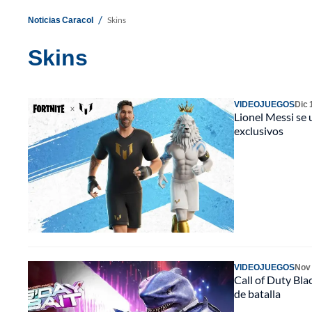
/
Noticias Caracol
Skins
Skins
VIDEOJUEGOS
Dic 
Lionel Messi se 
exclusivos
VIDEOJUEGOS
Nov
Call of Duty Bl
de batalla