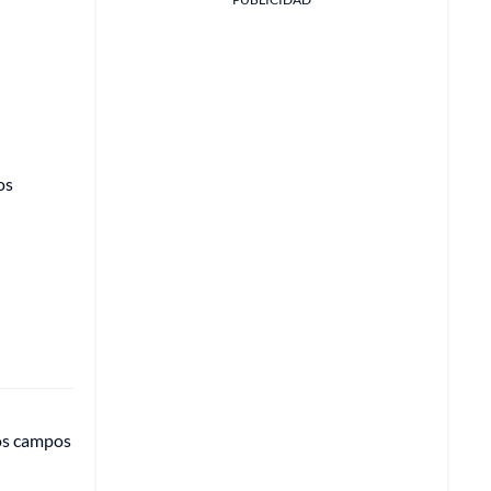
os
los campos