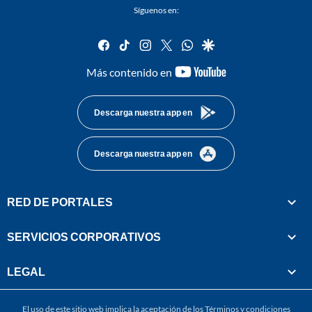
Síguenos en:
facebook
tiktok
instagram
twitter
whatsapp
google
youtube-
Más contenido en
footer
Descarga nuestra app en
Descarga nuestra app en
RED DE PORTALES
SERVICIOS CORPORATIVOS
LEGAL
El uso de este sitio web implica la aceptación de los
Términos y condiciones