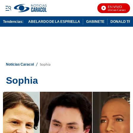
EN VIVO
Noticias Caracol En 
Tendencias:
ABELARDO DE LA ESPRIELLA
GABINETE
DONALD TR
PUBLICIDAD
/
Noticias Caracol
Sophia
Sophia