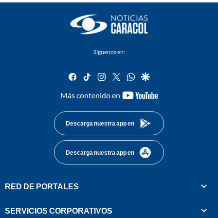
Síguenos en:
facebook
tiktok
instagram
twitter
whatsapp
google
youtube-
Más contenido en
footer
Descarga nuestra app en
Descarga nuestra app en
RED DE PORTALES
SERVICIOS CORPORATIVOS