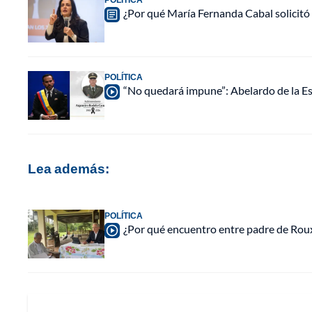
¿Por qué María Fernanda Cabal solicitó
POLÍTICA
“No quedará impune”: Abelardo de la Esp
Lea además:
POLÍTICA
¿Por qué encuentro entre padre de Roux 