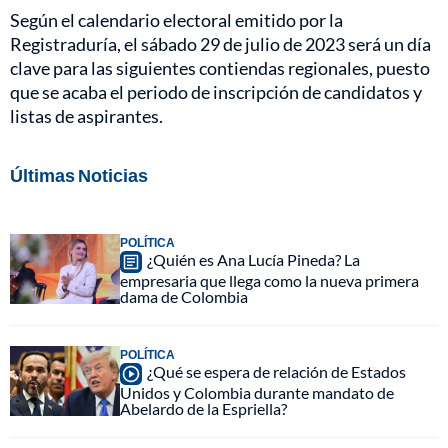
Según el calendario electoral emitido por la
Registraduría, el sábado 29 de julio de 2023 será un día
clave para las siguientes contiendas regionales, puesto
que se acaba el periodo de inscripción de candidatos y
listas de aspirantes.
Últimas Noticias
POLÍTICA
¿Quién es Ana Lucía Pineda? La
empresaria que llega como la nueva primera
dama de Colombia
POLÍTICA
¿Qué se espera de relación de Estados
Unidos y Colombia durante mandato de
Abelardo de la Espriella?