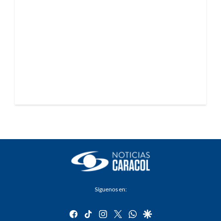
Síguenos en:
facebook
tiktok
instagram
twitter
whatsapp
google