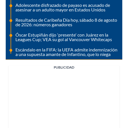
Adolescente disfrazado de payaso es acusado de
asesinar a un adulto mayor en Estados Unidos
Resultados de Caribeña Día hoy, sábado 8 de agosto
de 2026: números ganadores
Óscar Estupiñán dijo 'presente' con Juárez en la
Leagues Cup; VEA su gol al Vancouver Whitecaps
Escándalo en la FIFA: la UEFA admite indemnización
a una supuesta amante de Infantino, que lo niega
PUBLICIDAD