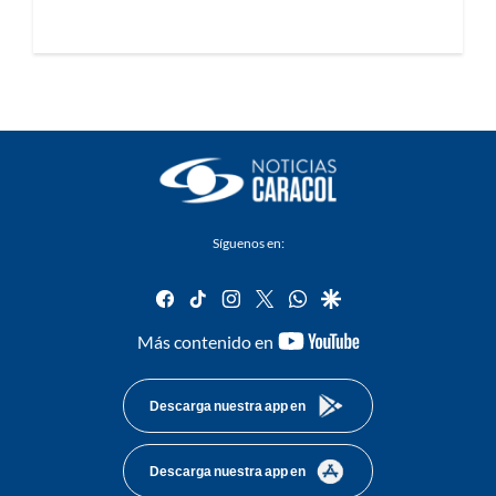
Síguenos en:
facebook
tiktok
instagram
twitter
whatsapp
google
youtube-
Más contenido en
footer
Descarga nuestra app en
Descarga nuestra app en