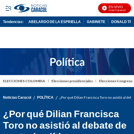
EN VIVO
Noticias Caracol En Viv
Tendencias:
ABELARDO DE LA ESPRIELLA
GABINETE
DONALD TR
PUBLICIDAD
ELECCIONES COLOMBIA
Elecciones presidenciales
Elecciones Congreso
/
/
Noticias Caracol
POLÍTICA
¿Por qué Dilian Francisca Toro no asistió al deba
¿Por qué Dilian Francisca
Toro no asistió al debate de