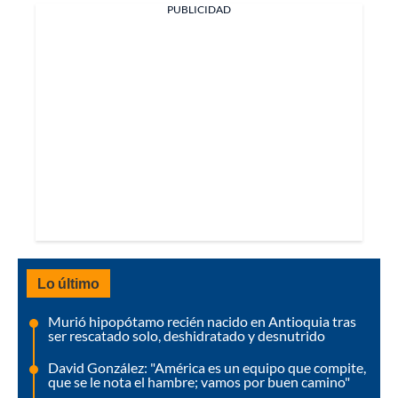
PUBLICIDAD
Lo último
Murió hipopótamo recién nacido en Antioquia tras
ser rescatado solo, deshidratado y desnutrido
David González: "América es un equipo que compite,
que se le nota el hambre; vamos por buen camino"