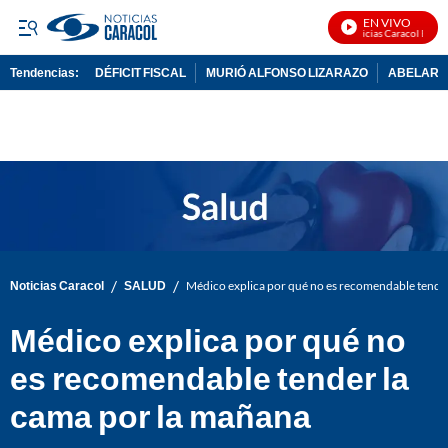
EN VIVO
Noticias Caracol En Viv
Tendencias:
DÉFICIT FISCAL
MURIÓ ALFONSO LIZARAZO
ABELARDO
PUBLICIDAD
/
/
Noticias Caracol
SALUD
Médico explica por qué no es recomendable tende
Médico explica por qué no
es recomendable tender la
cama por la mañana