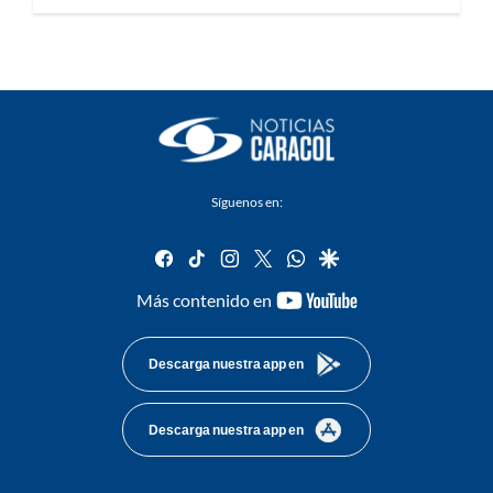
Síguenos en:
facebook
tiktok
instagram
twitter
whatsapp
google
youtube-
Más contenido en
footer
Descarga nuestra app en
Descarga nuestra app en