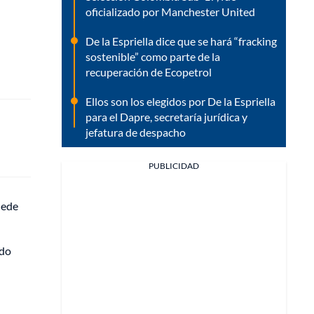
oficializado por Manchester United
De la Espriella dice que se hará “fracking
sostenible” como parte de la
recuperación de Ecopetrol
Ellos son los elegidos por De la Espriella
para el Dapre, secretaría jurídica y
jefatura de despacho
PUBLICIDAD
uede
ado