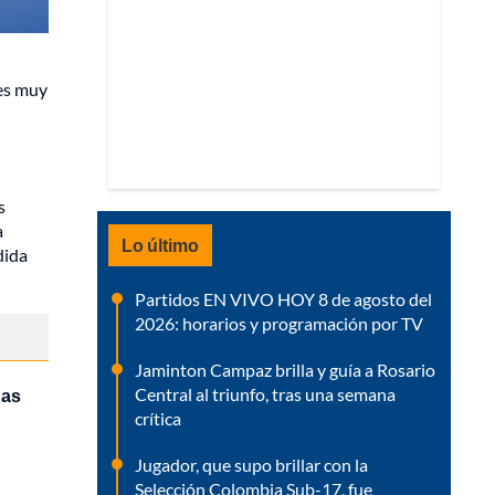
 es muy
s
a
Lo último
dida
Partidos EN VIVO HOY 8 de agosto del
2026: horarios y programación por TV
Jaminton Campaz brilla y guía a Rosario
Central al triunfo, tras una semana
das
crítica
Jugador, que supo brillar con la
Selección Colombia Sub-17, fue