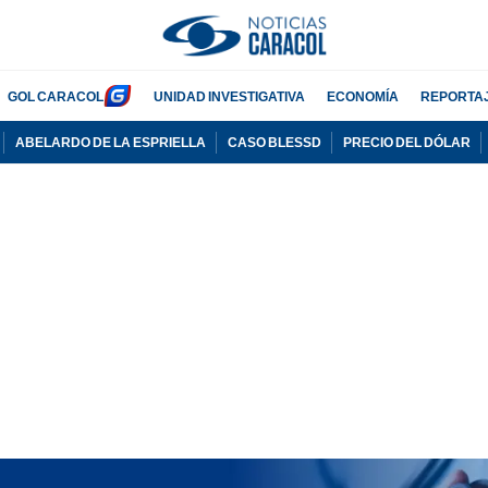
GOL CARACOL
UNIDAD INVESTIGATIVA
ECONOMÍA
REPORTA
ABELARDO DE LA ESPRIELLA
CASO BLESSD
PRECIO DEL DÓLAR
PUBLICIDAD