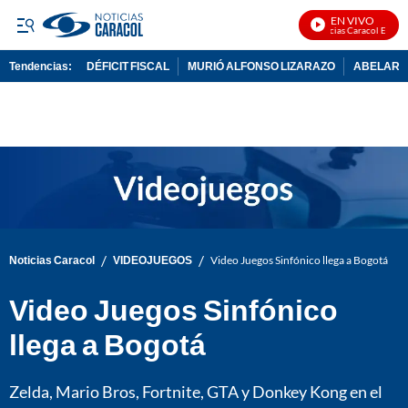
EN VIVO
Noticias Caracol En Vivo
Tendencias:
DÉFICIT FISCAL
MURIÓ ALFONSO LIZARAZO
ABELARDO
PUBLICIDAD
/
/
Noticias Caracol
VIDEOJUEGOS
Video Juegos Sinfónico llega a Bogotá
Video Juegos Sinfónico
llega a Bogotá
Zelda, Mario Bros, Fortnite, GTA y Donkey Kong en el