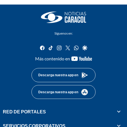
Síguenos en:
facebook
tiktok
instagram
twitter
whatsapp
google
youtube-
Más contenido en
footer
Descarga nuestra app en
Descarga nuestra app en
RED DE PORTALES
SERVICIOS CORPORATIVOS