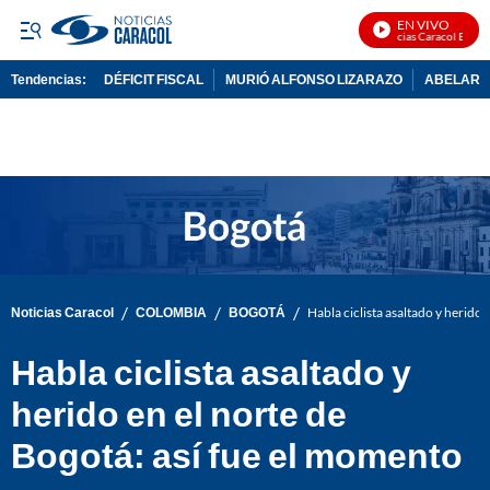
EN VIVO
Noticias Caracol En Vivo
Tendencias:
DÉFICIT FISCAL
MURIÓ ALFONSO LIZARAZO
ABELARDO
PUBLICIDAD
/
/
/
Noticias Caracol
COLOMBIA
BOGOTÁ
Habla ciclista asaltado y herido 
Habla ciclista asaltado y
herido en el norte de
Bogotá: así fue el momento