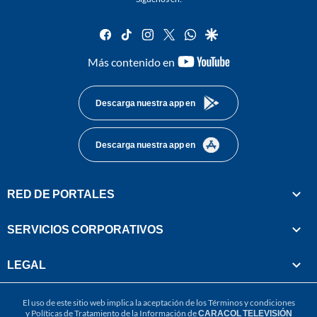
facebook
tiktok
instagram
twitter
whatsapp
google
youtube-
Más contenido en
footer
Descarga nuestra app en
Descarga nuestra app en
RED DE PORTALES
SERVICIOS CORPORATIVOS
LEGAL
El uso de este sitio web implica la aceptación de los
Términos y condiciones
y
Políticas de Tratamiento de la Información
de
CARACOL TELEVISIÓN