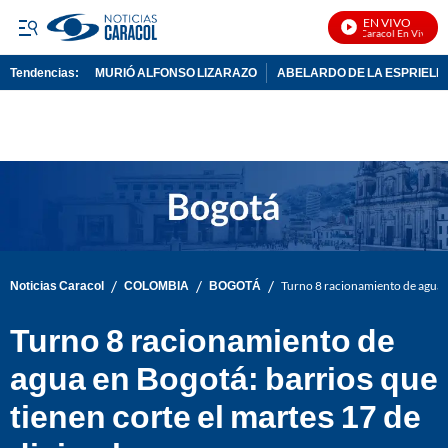
EN VIVO
Noticias Caracol En Vivo
Tendencias:
MURIÓ ALFONSO LIZARAZO
ABELARDO DE LA ESPRIELL
PUBLICIDAD
/
/
/
Noticias Caracol
COLOMBIA
BOGOTÁ
Turno 8 racionamiento de agua e
Turno 8 racionamiento de
agua en Bogotá: barrios que
tienen corte el martes 17 de