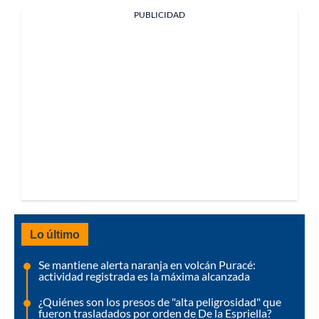
PUBLICIDAD
Lo último
Se mantiene alerta naranja en volcán Puracé:
actividad registrada es la máxima alcanzada
¿Quiénes son los presos de "alta peligrosidad" que
fueron trasladados por orden de De la Espriella?