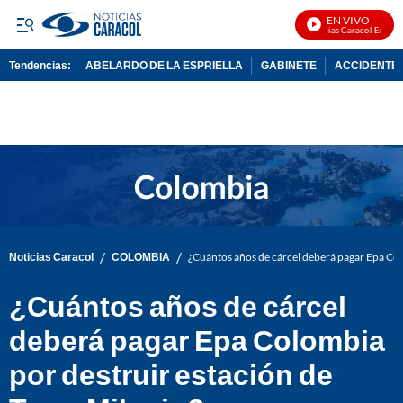
EN VIVO
Noticias Caracol En Vivo
Tendencias:
ABELARDO DE LA ESPRIELLA
GABINETE
ACCIDENTE 
PUBLICIDAD
/
/
Noticias Caracol
COLOMBIA
¿Cuántos años de cárcel deberá pagar Epa Col
¿Cuántos años de cárcel
deberá pagar Epa Colombia
por destruir estación de