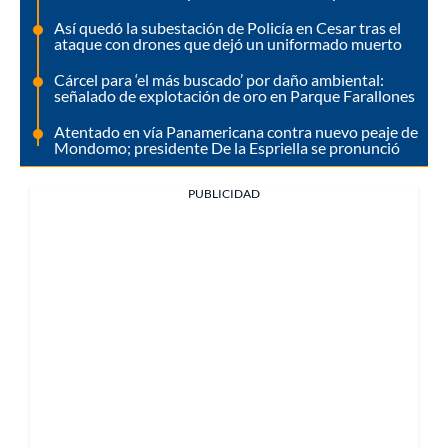
Así quedó la subestación de Policía en Cesar tras el
ataque con drones que dejó un uniformado muerto
Cárcel para ‘el más buscado’ por daño ambiental:
señalado de explotación de oro en Parque Farallones
Atentado en vía Panamericana contra nuevo peaje de
Mondomo; presidente De la Espriella se pronunció
PUBLICIDAD