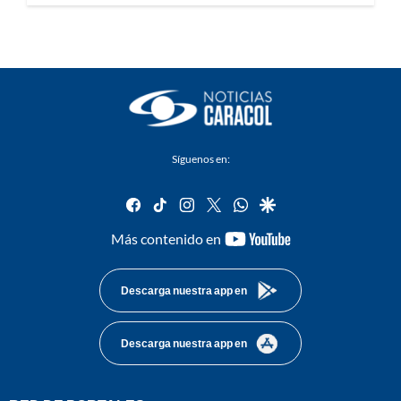
Síguenos en:
facebook
tiktok
instagram
twitter
whatsapp
google
youtube-
Más contenido en
footer
Descarga nuestra app en
Descarga nuestra app en