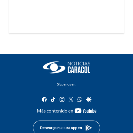
Síguenos en:
facebook
tiktok
instagram
twitter
whatsapp
google
youtube-
Más contenido en
footer
Descarga nuestra app en