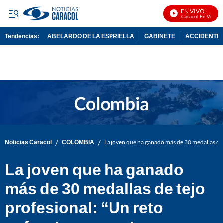
EN VIVO
Noticias Caracol En Vivo
Tendencias:
ABELARDO DE LA ESPRIELLA
GABINETE
ACCIDENTE 
PUBLICIDAD
/
/
Noticias Caracol
COLOMBIA
La joven que ha ganado más de 30 medallas de
La joven que ha ganado
más de 30 medallas de tejo
profesional: “Un reto