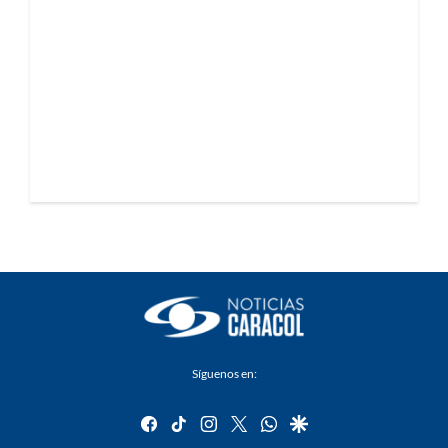
Síguenos en:
facebook
tiktok
instagram
twitter
whatsapp
google