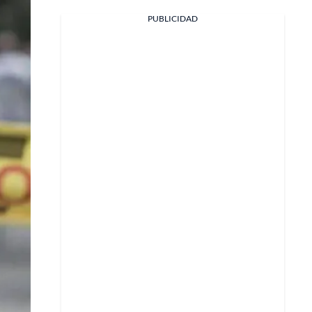
PUBLICIDAD
Facebook
X
Whatsapp
Copiar enlace
Telegram
LinkedIn