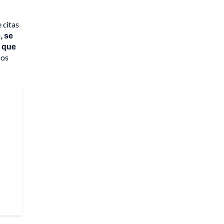
 citas
, se
s que
ios