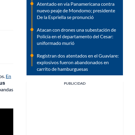
Atentado en vía Panamericana contra
nuevo peaje de Mondomo; presidente
De la Espriella se pronunció
Atacan con drones una subestación de
Policía en el departamento del Cesar:
uniformado murió
Registran dos atentados en el Guaviare:
explosivos fueron abandonados en
carrito de hamburguesas
os.
En
sus
PUBLICIDAD
 bandas