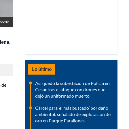
lSocBio
lena,
Lo último
Así quedó la subestación de Policía en
a de
Cesar tras el ataque con drones que
dejó un uniformado muerto
Cárcel para ‘el más buscado’ por daño
ambiental: señalado de explotación de
oro en Parque Farallones