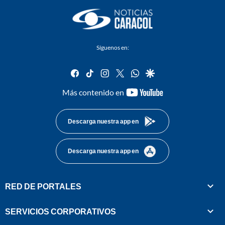
Síguenos en:
facebook
tiktok
instagram
twitter
whatsapp
google
youtube-
Más contenido en
footer
Descarga nuestra app en
Descarga nuestra app en
RED DE PORTALES
SERVICIOS CORPORATIVOS