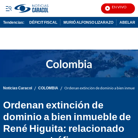
EN VIVO
Noti
Tendencias:
DÉFICIT FISCAL
MURIÓ ALFONSO LIZARAZO
ABELARDO
PUBLICIDAD
/
/
Noticias Caracol
COLOMBIA
Ordenan extinción de dominio a bien inmueble
Ordenan extinción de
dominio a bien inmueble de
René Higuita: relacionado