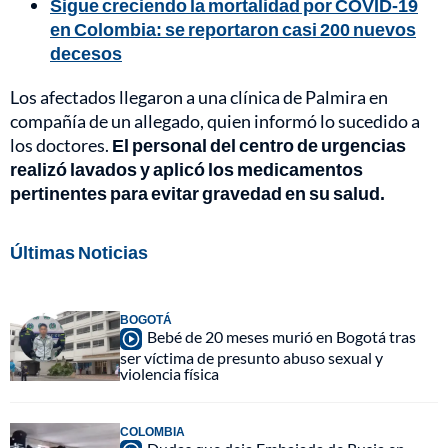
Sigue creciendo la mortalidad por COVID-19
en Colombia: se reportaron casi 200 nuevos
decesos
Los afectados llegaron a una clínica de Palmira en
compañía de un allegado, quien informó lo sucedido a
los doctores.
El personal del centro de urgencias
realizó lavados y aplicó los medicamentos
pertinentes para evitar gravedad en su salud.
Últimas Noticias
BOGOTÁ
Bebé de 20 meses murió en Bogotá tras
ser víctima de presunto abuso sexual y
violencia física
COLOMBIA