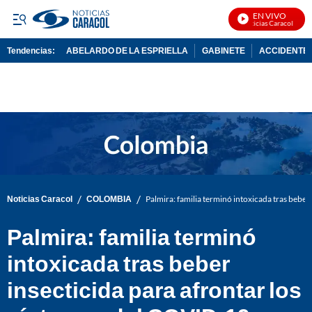
EN VIVO
Noticias Caracol En Viv
Tendencias:
ABELARDO DE LA ESPRIELLA
GABINETE
ACCIDENTE 
PUBLICIDAD
/
/
Noticias Caracol
COLOMBIA
Palmira: familia terminó intoxicada tras beber
Palmira: familia terminó
intoxicada tras beber
insecticida para afrontar los