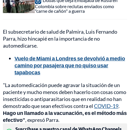
Dudas que deja Embajada de Rusia en
Colombia sobre reclutas enviados como
"carne de cañón" a guerra
El subsecretario de salud de Palmira, Luis Fernando
Parra, hizo hincapié en la importancia de no
automedicarse.
Vuelo de Miami a Londres se devolvió a medio
camino por pasajera que no quiso usar
tapabocas
"La automedicación puede agravar la situación de un
paciente y mucho menos deben hacerlo con cosas como
insecticidas o antiparasitarios que en realidad no han
demostrado que sean efectivos contra el
COVID-19
.
Hago un llamado a la vacunación, es el método más
efectivo"
, expresó Parra.
Suscríbase a nuestro canal de WhatsApp Channels