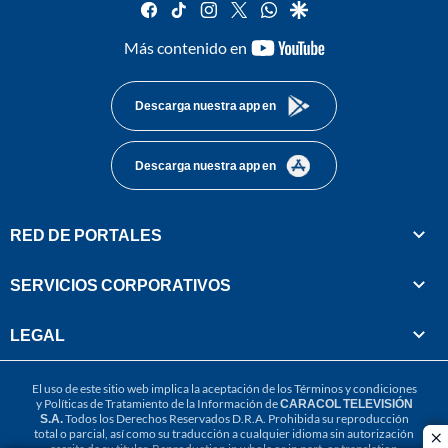
facebook
tiktok
instagram
twitter
whatsapp
google
youtube-
Más contenido en
footer
Descarga nuestra app en
Descarga nuestra app en
RED DE PORTALES
SERVICIOS CORPORATIVOS
LEGAL
El uso de este sitio web implica la aceptación de los
Términos y condiciones
y
Políticas de Tratamiento de la Información
de
CARACOL TELEVISIÓN
S.A.
Todos los Derechos Reservados D.R.A. Prohibida su reproducción
total o parcial, así como su traducción a cualquier idioma sin autorización
cl