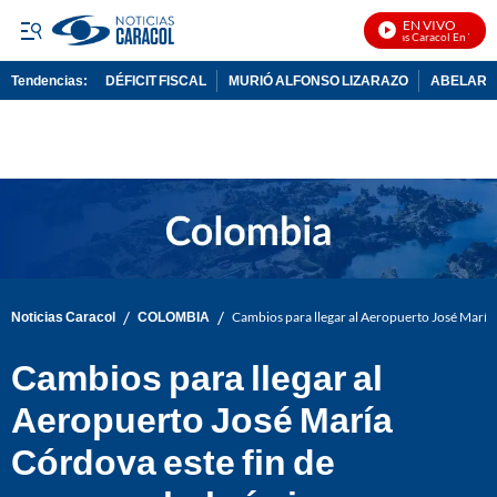
EN VIVO
Noticias Caracol En Vivo
Tendencias:
DÉFICIT FISCAL
MURIÓ ALFONSO LIZARAZO
ABELARDO
PUBLICIDAD
/
/
Noticias Caracol
COLOMBIA
Cambios para llegar al Aeropuerto José María 
Cambios para llegar al
Aeropuerto José María
Córdova este fin de