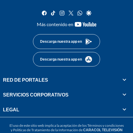
facebook
tiktok
instagram
twitter
whatsapp
google
youtube-
Más contenido en
footer
Descarga nuestra app en
Descarga nuestra app en
RED DE PORTALES
SERVICIOS CORPORATIVOS
LEGAL
El uso de este sitio web implica la aceptación de los
Términos y condiciones
y
Políticas de Tratamiento de la Información
de
CARACOL TELEVISIÓN