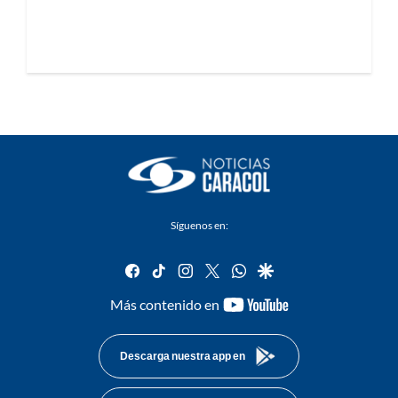
Síguenos en:
facebook
tiktok
instagram
twitter
whatsapp
google
youtube-
Más contenido en
footer
Descarga nuestra app en