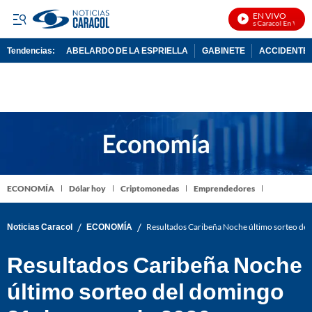
EN VIVO
Noticias Caracol En Vivo
Tendencias:
ABELARDO DE LA ESPRIELLA
GABINETE
ACCIDENTE 
PUBLICIDAD
ECONOMÍA
Dólar hoy
Criptomonedas
Emprendedores
/
/
Noticias Caracol
ECONOMÍA
Resultados Caribeña Noche último sorteo de
Resultados Caribeña Noche
último sorteo del domingo