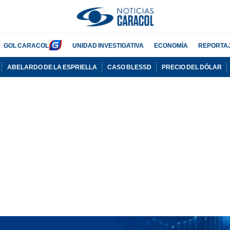
GOL CARACOL
UNIDAD INVESTIGATIVA
ECONOMÍA
REPORTA
ABELARDO DE LA ESPRIELLA
CASO BLESSD
PRECIO DEL DÓLAR
PUBLICIDAD