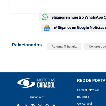
Síganos en nuestro WhatsApp Ch
✔️ Síganos en Google Noticias
Relacionados
Reforma Tributaria
Congreso de 
RED DE PORTA
Caracol Televisión
Blu Radio
Síguenos en:
Gol Caracol
facebook
tiktok
instagram
twitter
whatsapp
google