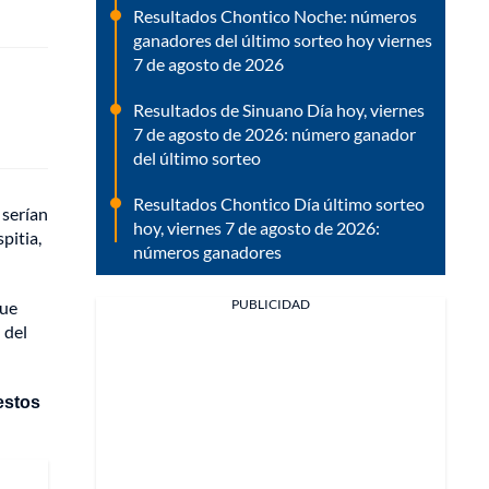
Resultados Chontico Noche: números
ganadores del último sorteo hoy viernes
7 de agosto de 2026
Resultados de Sinuano Día hoy, viernes
7 de agosto de 2026: número ganador
del último sorteo
Resultados Chontico Día último sorteo
 serían
hoy, viernes 7 de agosto de 2026:
pitia,
números ganadores
PUBLICIDAD
que
 del
estos