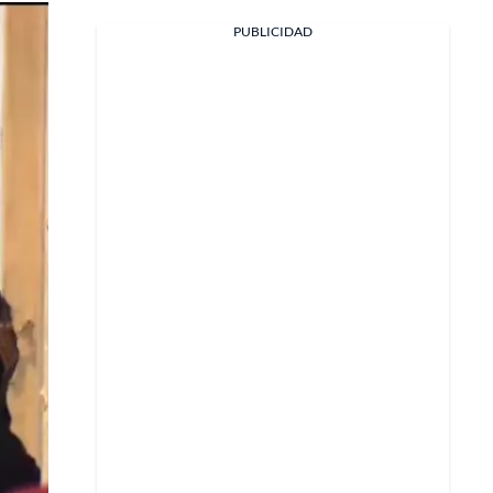
PUBLICIDAD
Facebook
X
Whatsapp
Copiar enlace
Telegram
LinkedIn