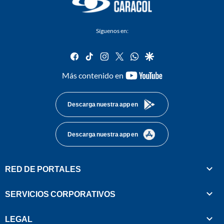
Síguenos en:
facebook
tiktok
instagram
twitter
whatsapp
google
youtube-
Más contenido en
footer
Descarga nuestra app en
Descarga nuestra app en
RED DE PORTALES
SERVICIOS CORPORATIVOS
LEGAL