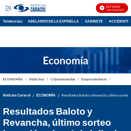
EN VIVO
Noticias Caracol En Vivo
Tendencias:
ABELARDO DE LA ESPRIELLA
GABINETE
ACCIDENTE 
PUBLICIDAD
ECONOMÍA
Dólar hoy
Criptomonedas
Emprendedores
/
/
Noticias Caracol
ECONOMÍA
Resultados Baloto y Revancha, último sorteo h
Resultados Baloto y
Revancha, último sorteo