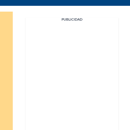
PUBLICIDAD
Facebook
X
Whatsapp
Copiar enlace
Telegram
LinkedIn