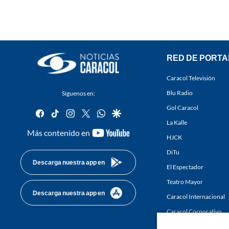
RED DE PORTA
Caracol Televisión
Blu Radio
Síguenos en:
Gol Caracol
facebook
tiktok
instagram
twitter
whatsapp
google
La Kalle
youtube-
Más contenido en
HJCK
footer
DiTu
Descarga nuestra app en
El Espectador
Teatro Mayor
Descarga nuestra app en
Caracol Internacional
Caracol Corporativo
Caracol Next