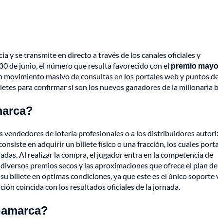
a y se transmite en directo a través de los canales oficiales y
l 30 de junio, el número que resulta favorecido con el
premio mayor
un movimiento masivo de consultas en los portales web y puntos d
etes para confirmar si son los nuevos ganadores de la millonaria b
marca?
os vendedores de lotería profesionales o a los distribuidores autor
onsiste en adquirir un billete físico o una fracción, los cuales por
das. Al realizar la compra, el jugador entra en la competencia de
iversos premios secos y las aproximaciones que ofrece el plan de
u billete en óptimas condiciones, ya que este es el único soporte 
ón coincida con los resultados oficiales de la jornada.
inamarca?