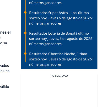
números ganadores
Resultados Super Astro Luna, último
sorteo hoy jueves 6 de agosto de 2026:
números ganadores
 es el
Resultados Lotería de Bogotá último
e
sorteo hoy jueves, 6 de agosto de 2026:
olsa.
números ganadores
Resultados Chontico Noche, último
sorteo hoy jueves 6 de agosto de 2026:
números ganadores
izados
tan una
PUBLICIDAD
válido