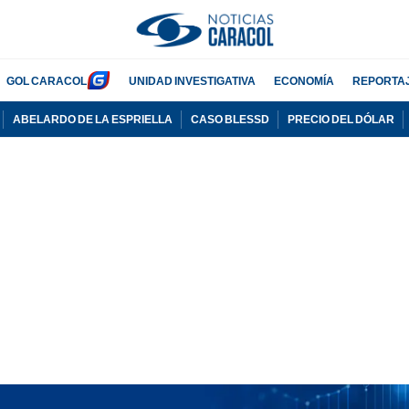
GOL CARACOL
UNIDAD INVESTIGATIVA
ECONOMÍA
REPORTA
ABELARDO DE LA ESPRIELLA
CASO BLESSD
PRECIO DEL DÓLAR
PUBLICIDAD