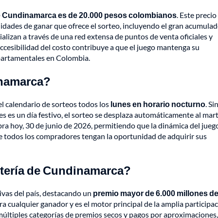
e Cundinamarca es de 20.000 pesos colombianos
. Este precio
unidades de ganar que ofrece el sorteo, incluyendo el gran acumula
cializan a través de una red extensa de puntos de venta oficiales y
 accesibilidad del costo contribuye a que el juego mantenga su
epartamentales en Colombia.
inamarca?
el calendario de sorteos todos los
lunes en horario nocturno
. Si
s es un día festivo, el sorteo se desplaza automáticamente al mar
lebra hoy, 30 de junio de 2026, permitiendo que la dinámica del jueg
e todos los compradores tengan la oportunidad de adquirir sus
otería de Cundinamarca?
tivas del país, destacando un
premio mayor de 6.000 millones d
ra cualquier ganador y es el motor principal de la amplia participa
múltiples categorías de premios secos y pagos por aproximaciones,