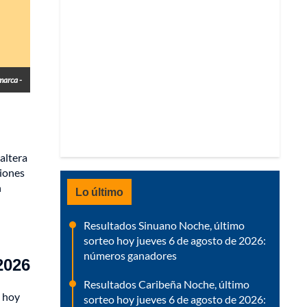
marca -
altera
ciones
n
Lo último
Resultados Sinuano Noche, último
sorteo hoy jueves 6 de agosto de 2026:
números ganadores
2026
Resultados Caribeña Noche, último
e hoy
sorteo hoy jueves 6 de agosto de 2026: