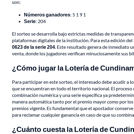
son:
Números ganadores
: 5 1 9 1
Serie
: 204
El sorteo se desarrolla bajo estrictas medidas de transparenci
plataformas digitales de la institución. Para esta edición de
0623 de la serie 204
. Este resultado genera de inmediato 
venta, donde los jugadores verifican minuciosamente sus bill
¿Cómo jugar la Lotería de Cundina
Para participar en este sorteo, el interesado debe acudir a l
que se encuentran en todo el territorio nacional. El proceso c
combinación numérica y una serie específica ya predetermina
manera automática tanto por el premio mayor como por los d
premios vigente. Es fundamental que el apostador conserve s
para reclamar cualquier ganancia en caso de que su combinaci
¿Cuánto cuesta la Lotería de Cund