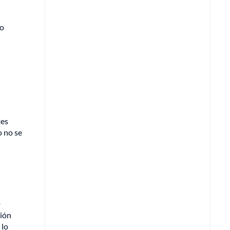
do
n
tes
o no se
e
ción
 lo