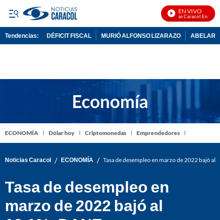
EN VIVO
Noticias Caracol En Vivo
Tendencias:
DÉFICIT FISCAL
MURIÓ ALFONSO LIZARAZO
ABELARDO
PUBLICIDAD
ECONOMÍA
Dólar hoy
Criptomonedas
Emprendedores
/
/
Noticias Caracol
ECONOMÍA
Tasa de desempleo en marzo de 2022 bajó al
Tasa de desempleo en
marzo de 2022 bajó al