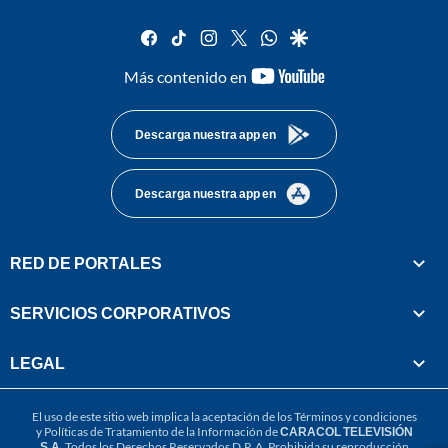
facebook
tiktok
instagram
twitter
whatsapp
google
youtube-
Más contenido en
footer
Descarga nuestra app en
Descarga nuestra app en
RED DE PORTALES
SERVICIOS CORPORATIVOS
LEGAL
El uso de este sitio web implica la aceptación de los
Términos y condiciones
y
Políticas de Tratamiento de la Información
de
CARACOL TELEVISIÓN
S.A.
Todos los Derechos Reservados D.R.A. Prohibida su reproducción