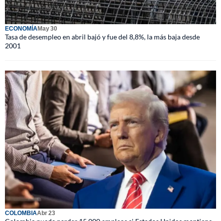
ECONOMÍA
May 30
Tasa de desempleo en abril bajó y fue del 8,8%, la más baja desde
2001
COLOMBIA
Abr 23