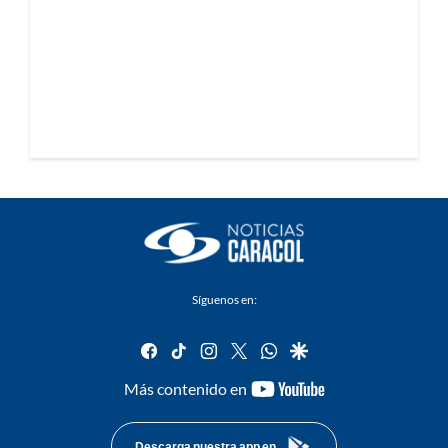
Síguenos en:
facebook
tiktok
instagram
twitter
whatsapp
google
youtube-
Más contenido en
footer
Descarga nuestra app en