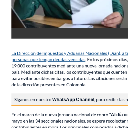
La Dirección de Impuestos y Aduanas Nacionales (Dian), a t
personas que tengan deudas vencidas
. En los próximos días
19.000 contribuyentes mediante una nueva jornada nacional d
país. Mediante dichas citas, los contribuyentes que cuente
para evitar posibles embargos a futuro. Las citaciones serán 
de la dirección presentes en Colombia.
Síganos en nuestro
WhatsApp Channel
, para recibir las
En el marco de la nueva jornada nacional de cobro "
Al día c
mayo en las 34 seccionales nacionales, se espera recolectar 
contribuyentes en mora. Los principales convocados a dich