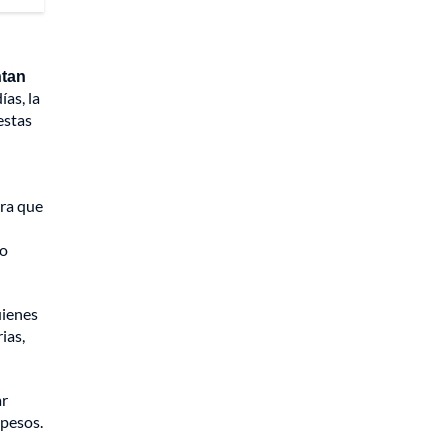
ntan
ías, la
estas
tra que
io
uienes
ias,
ar
 pesos.