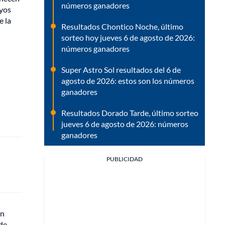
números ganadores
uyos
e la
Resultados Chontico Noche, último
sorteo hoy jueves 6 de agosto de 2026:
números ganadores
Super Astro Sol resultados del 6 de
agosto de 2026: estos son los números
ganadores
Resultados Dorado Tarde, último sorteo
jueves 6 de agosto de 2026: números
ganadores
PUBLICIDAD
án
 de