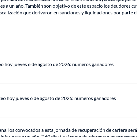
ores a un año. También son objetivo de este espacio los deudores c
calización que derivaron en sanciones y liquidaciones por parte d
eo hoy jueves 6 de agosto de 2026: números ganadores
teo hoy jueves 6 de agosto de 2026: números ganadores
ana, los convocados a esta jornada de recuperación de cartera ser
 inferiores a un año (360 días), así como deudores cuyos procesos