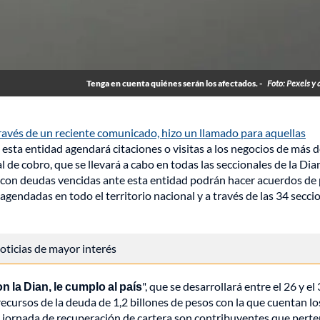
Tenga en cuenta quiénes serán los afectados. -
Foto: Pexels y 
ravés de un reciente comunicado, hizo un llamado para aquellas
, esta entidad agendará citaciones o visitas a los negocios de más 
e cobro, que se llevará a cabo en todas las seccionales de la Dian
n con deudas vencidas ante esta entidad podrán hacer acuerdos de
agendadas en todo el territorio nacional y a través de las 34 secci
 noticias de mayor interés
on la Dian, le cumplo al país
", que se desarrollará entre el 26 y el
recursos de la deuda de 1,2 billones de pesos con la que cuentan lo
a jornada de recuperación de cartera son contribuyentes que pert