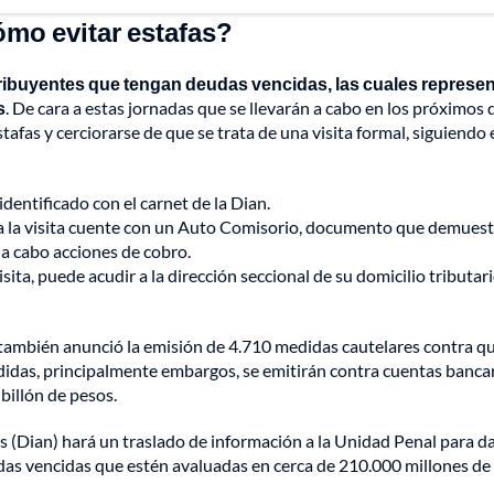
ómo evitar estafas?
tribuyentes que tengan deudas vencidas, las cuales represe
s
. De cara a estas jornadas que se llevarán a cabo en los próximos d
tafas y cerciorarse de que se trata de una visita formal, siguiendo 
dentificado con el carnet de la Dian.
ga la visita cuente con un Auto Comisorio, documento que demues
r a cabo acciones de cobro.
ita, puede acudir a la dirección seccional de su domicilio tributar
 también anunció la emisión de 4.710 medidas cautelares contra q
idas, principalmente embargos, se emitirán contra cuentas bancar
 billón de pesos.
 (Dian) hará un traslado de información a la Unidad Penal para d
udas vencidas que estén avaluadas en cerca de 210.000 millones de