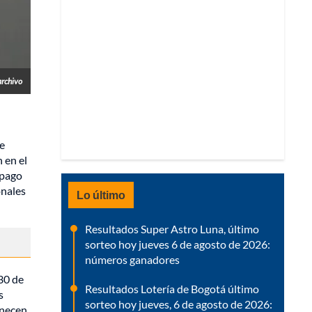
archivo
de
 en el
 pago
onales
Lo último
Resultados Super Astro Luna, último
sorteo hoy jueves 6 de agosto de 2026:
números ganadores
 30 de
Resultados Lotería de Bogotá último
s
sorteo hoy jueves, 6 de agosto de 2026:
enecen