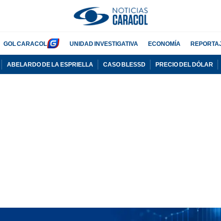
GOL CARACOL
UNIDAD INVESTIGATIVA
ECONOMÍA
REPORTA
ABELARDO DE LA ESPRIELLA
CASO BLESSD
PRECIO DEL DÓLAR
PUBLICIDAD