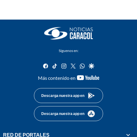
Síguenos en:
facebook
tiktok
instagram
twitter
whatsapp
google
youtube-
Más contenido en
footer
Descarga nuestra app en
Descarga nuestra app en
RED DE PORTALES