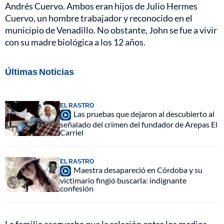
Andrés Cuervo. Ambos eran hijos de Julio Hermes
Cuervo, un hombre trabajador y reconocido en el
municipio de Venadillo. No obstante, John se fue a vivir
con su madre biológica a los 12 años.
Últimas Noticias
EL RASTRO
Las pruebas que dejaron al descubierto al
señalado del crimen del fundador de Arepas El
Carriel
EL RASTRO
Maestra desapareció en Córdoba y su
victimario fingió buscarla: indignante
confesión
La familia aseguraba que la relación entre los medios