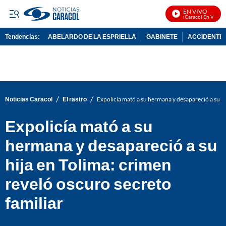
EN VIVO
Noticias Caracol En Vivo
Tendencias:
ABELARDO DE LA ESPRIELLA
GABINETE
ACCIDENTE 
PUBLICIDAD
/
/
Noticias Caracol
El rastro
Expolicía mató a su hermana y desapareció a su hi
Expolicía mató a su
hermana y desapareció a su
hija en Tolima: crimen
reveló oscuro secreto
familiar