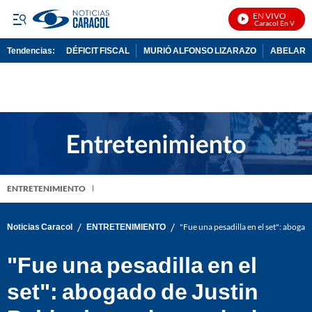
EN VIVO
Noticias Caracol En Vivo
Tendencias:
DÉFICIT FISCAL
MURIÓ ALFONSO LIZARAZO
ABELARDO
PUBLICIDAD
ENTRETENIMIENTO
/
/
Noticias Caracol
ENTRETENIMIENTO
"Fue una pesadilla en el set": aboga
"Fue una pesadilla en el
set": abogado de Justin