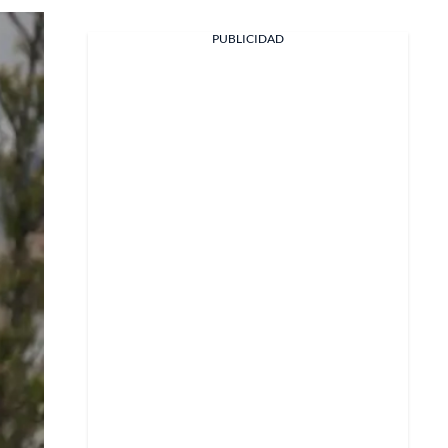
PUBLICIDAD
Facebook
X
Whatsapp
Copiar enlace
Telegram
LinkedIn