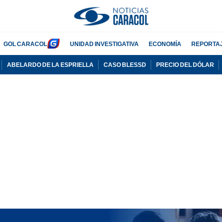
GOL CARACOL
UNIDAD INVESTIGATIVA
ECONOMÍA
REPORTA
ABELARDO DE LA ESPRIELLA
CASO BLESSD
PRECIO DEL DÓLAR
PUBLICIDAD