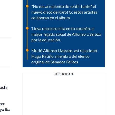
"No me arrepiento de sentir tanto", el
nuevo disco de Karol G: estos artistas
colaboran en el álbum
‘Lleva una escuelita en tu corazón’, el
mayor legado social de Alfonso Lizarazo
por la educación
Murió Alfonso Lizarazo: así reaccionó
Hugo Patiño, miembro del elenco
original de Sábados Felices
PUBLICIDAD
hasta
rer
yo iba