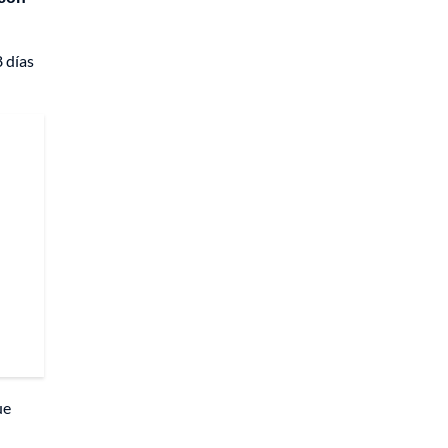
8 días
ue