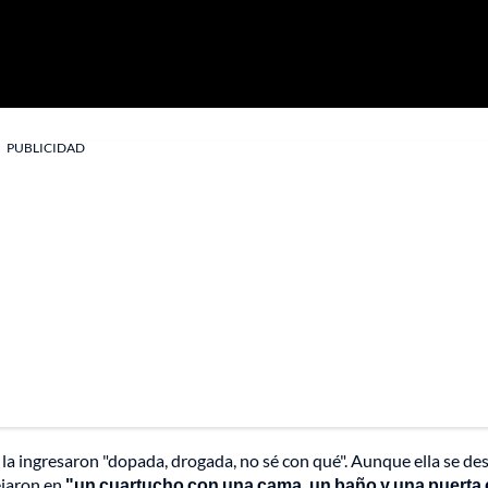
PUBLICIDAD
r la ingresaron "dopada, drogada, no sé con qué". Aunque ella se de
dejaron en
"un cuartucho con una cama, un baño y una puerta