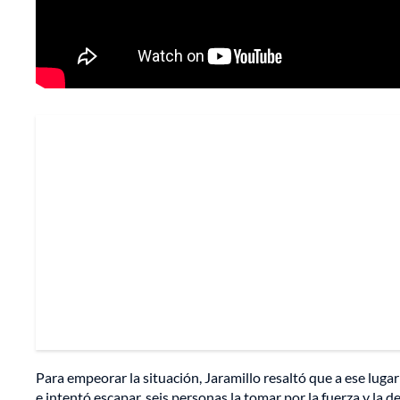
Para empeorar la situación, Jaramillo resaltó que a ese luga
e intentó escapar, seis personas la tomar por la fuerza y la 