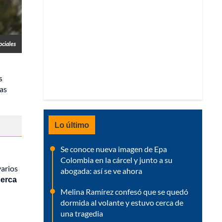
ociales
s
las
Lo último
Se conoce nueva imagen de Epa
Colombia en la cárcel y junto a su
varios
abogada: así se ve ahora
cerca
Melina Ramírez confesó que se quedó
dormida al volante y estuvo cerca de
una tragedia