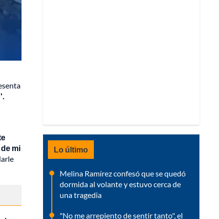
resenta
'.
te
 de mi
Lo último
darle
Melina Ramírez confesó que se quedó
dormida al volante y estuvo cerca de
una tragedia
"No me arrepiento de sentir tanto", el