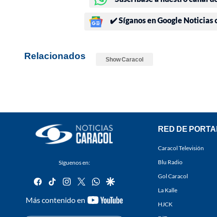
✔️ Síganos en Google Noticias
Relacionados
Show Caracol
RED DE PORTA
Caracol Televisión
Blu Radio
Síguenos en:
Gol Caracol
facebook
tiktok
instagram
twitter
whatsapp
google
La Kalle
youtube-
Más contenido en
HJCK
footer