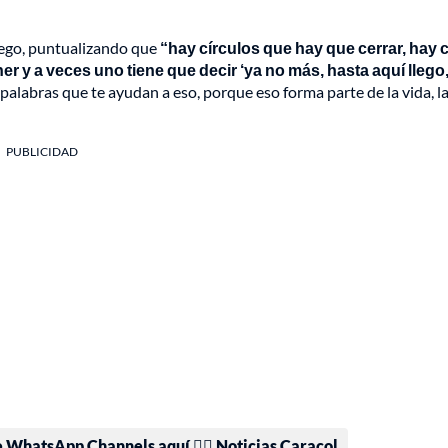
pego, puntualizando que
“hay círculos que hay que cerrar, hay c
r y a veces uno tiene que decir ‘ya no más, hasta aquí llego
y palabras que te ayudan a eso, porque eso forma parte de la vida, l
PUBLICIDAD
e WhatsApp Channels aquí 👉🏻 Noticias Caracol