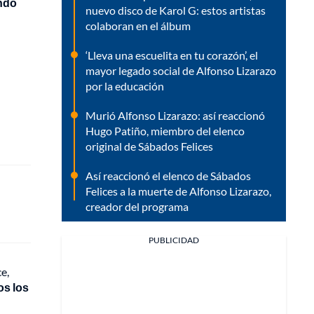
ando
nuevo disco de Karol G: estos artistas
colaboran en el álbum
‘Lleva una escuelita en tu corazón’, el
mayor legado social de Alfonso Lizarazo
por la educación
Murió Alfonso Lizarazo: así reaccionó
Hugo Patiño, miembro del elenco
original de Sábados Felices
Así reaccionó el elenco de Sábados
Felices a la muerte de Alfonso Lizarazo,
creador del programa
PUBLICIDAD
e,
os los