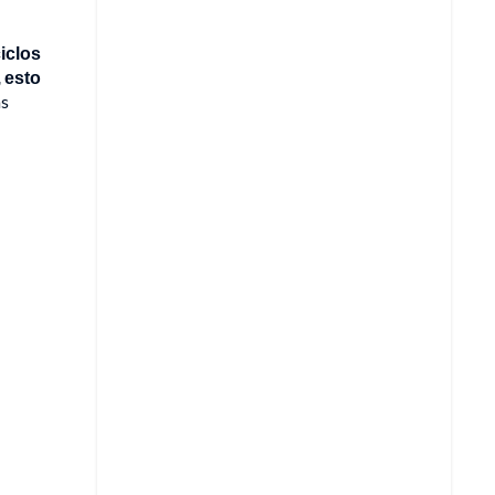
iclos
, esto
as