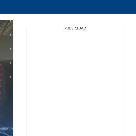
Facebook
PUBLICIDAD
X
Whatsapp
Copiar enlace
Telegram
LinkedIn