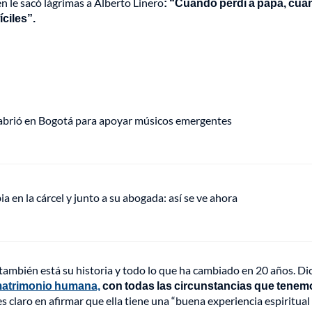
én le sacó lágrimas a Alberto Linero
: “Cuando perdí a papá, cu
ciles”.
 abrió en Bogotá para apoyar músicos emergentes
en la cárcel y junto a su abogada: así se ve ahora
 también está su historia y todo lo que ha cambiado en 20 años. Dic
 matrimonio humana,
con todas las circunstancias que tenem
es claro en afirmar que ella tiene una “buena experiencia espiritual