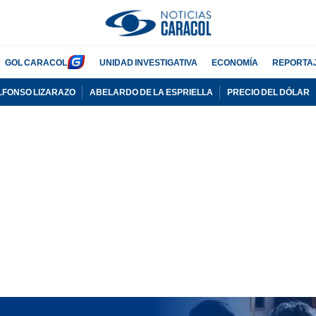
GOL CARACOL
UNIDAD INVESTIGATIVA
ECONOMÍA
REPORTA
LFONSO LIZARAZO
ABELARDO DE LA ESPRIELLA
PRECIO DEL DÓLAR
PUBLICIDAD