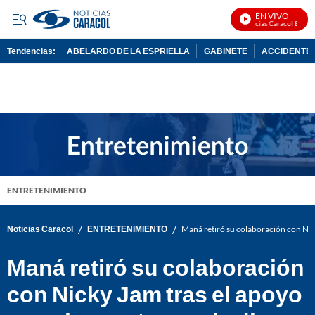
EN VIVO
Noticias Caracol En Vivo
Tendencias:
ABELARDO DE LA ESPRIELLA
GABINETE
ACCIDENTE 
PUBLICIDAD
ENTRETENIMIENTO
/
/
Noticias Caracol
ENTRETENIMIENTO
Maná retiró su colaboración con Nick
Maná retiró su colaboración
con Nicky Jam tras el apoyo