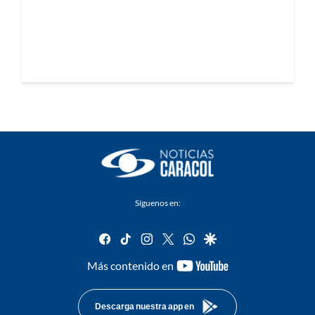
Síguenos en:
facebook
tiktok
instagram
twitter
whatsapp
google
youtube-
Más contenido en
footer
Descarga nuestra app en