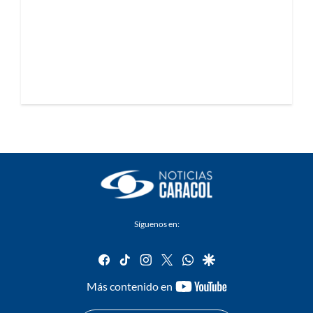
Síguenos en:
facebook
tiktok
instagram
twitter
whatsapp
google
youtube-
Más contenido en
footer