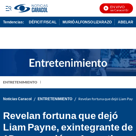
EN VIVO
Noticias Caracol En Vivo
Tendencias:
DÉFICIT FISCAL
MURIÓ ALFONSO LIZARAZO
ABELARDO
PUBLICIDAD
ENTRETENIMIENTO
/
/
Noticias Caracol
ENTRETENIMIENTO
Revelan fortuna que dejó Liam Payne
Revelan fortuna que dejó
Liam Payne, exintegrante de