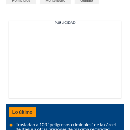
Homicidios
Montenegro
Quindío
PUBLICIDAD
Lo último
Trasladan a 103 “peligrosos criminales” de la cárcel
de Itagüí a otras prisiones de máxima seguridad