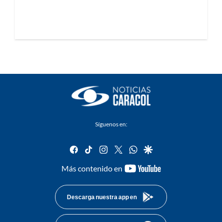
Síguenos en:
facebook
tiktok
instagram
twitter
whatsapp
google
youtube-
Más contenido en
footer
Descarga nuestra app en