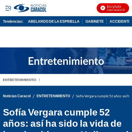
EN VIVO
Noticias Caracol En Vivo
Tendencias:
ABELARDO DE LA ESPRIELLA
GABINETE
ACCIDENTE 
PUBLICIDAD
ENTRETENIMIENTO
/
/
Noticias Caracol
ENTRETENIMIENTO
Sofía Vergara cumple 52 años: así ha
Sofía Vergara cumple 52
años: así ha sido la vida de