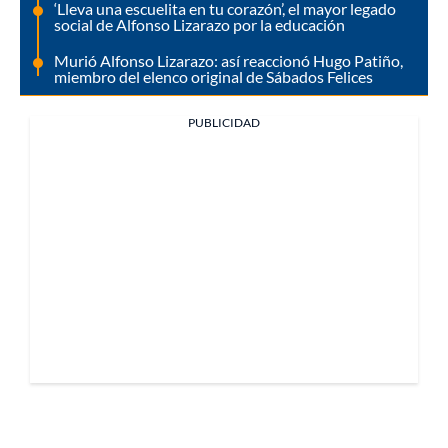
‘Lleva una escuelita en tu corazón’, el mayor legado
social de Alfonso Lizarazo por la educación
Murió Alfonso Lizarazo: así reaccionó Hugo Patiño,
miembro del elenco original de Sábados Felices
PUBLICIDAD