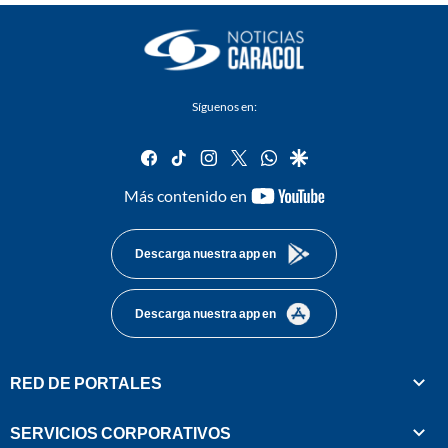
Síguenos en:
facebook
tiktok
instagram
twitter
whatsapp
google
youtube-
Más contenido en
footer
Descarga nuestra app en
Descarga nuestra app en
RED DE PORTALES
SERVICIOS CORPORATIVOS