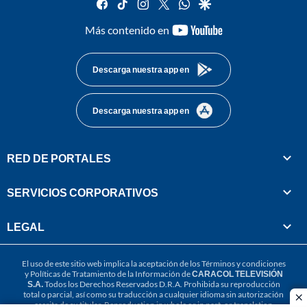
facebook
tiktok
instagram
twitter
whatsapp
google
youtube-
Más contenido en
footer
Descarga nuestra app en
Descarga nuestra app en
RED DE PORTALES
SERVICIOS CORPORATIVOS
LEGAL
El uso de este sitio web implica la aceptación de los
Términos y condiciones
y
Políticas de Tratamiento de la Información
de
CARACOL TELEVISIÓN
S.A.
Todos los Derechos Reservados D.R.A. Prohibida su reproducción
total o parcial, así como su traducción a cualquier idioma sin autorización
cl
escrita de su titular. Reproduction in whole or in part, or translation