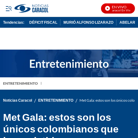
EN VIVO
Noticias Caracol En Vivo
Tendencias:
DÉFICIT FISCAL
MURIÓ ALFONSO LIZARAZO
ABELARDO
PUBLICIDAD
ENTRETENIMIENTO
/
/
Noticias Caracol
ENTRETENIMIENTO
Met Gala: estos son los únicos colom
Met Gala: estos son los
únicos colombianos que