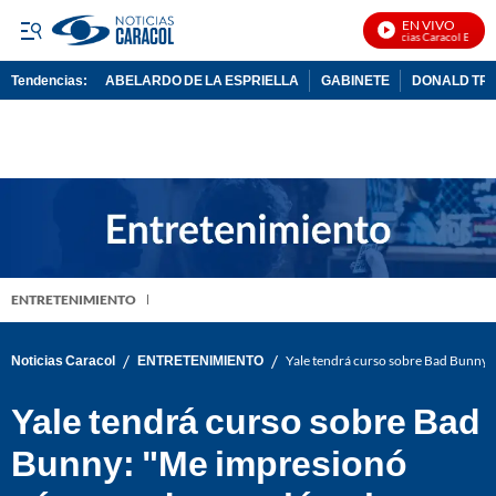
EN VIVO
Noticias Caracol En Vivo
Tendencias:
ABELARDO DE LA ESPRIELLA
GABINETE
DONALD TR
PUBLICIDAD
ENTRETENIMIENTO
/
/
Noticias Caracol
ENTRETENIMIENTO
Yale tendrá curso sobre Bad Bunny:
Yale tendrá curso sobre Bad
Bunny: "Me impresionó