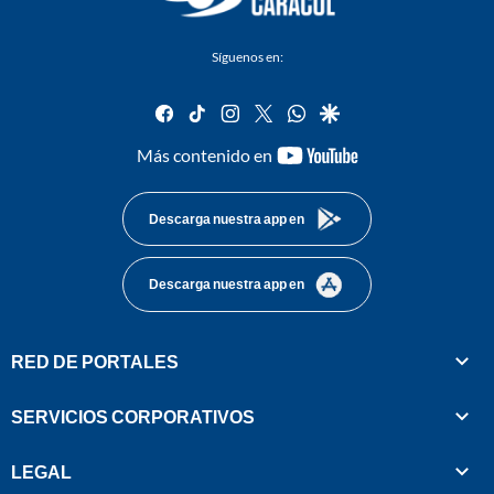
Síguenos en:
facebook
tiktok
instagram
twitter
whatsapp
google
youtube-
Más contenido en
footer
Descarga nuestra app en
Descarga nuestra app en
RED DE PORTALES
SERVICIOS CORPORATIVOS
LEGAL