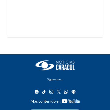
Síguenos en:
facebook
tiktok
instagram
twitter
whatsapp
google
youtube-
Más contenido en
footer