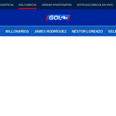
S NOTICAS
GOL CARACOL
UNIDAD INVESTIGATIVA
NOTICIAS CARACOL EN VIVO
O
MILLONARIOS
JAMES RODRÍGUEZ
NÉSTOR LORENZO
SEL
ADVERTISEMENT