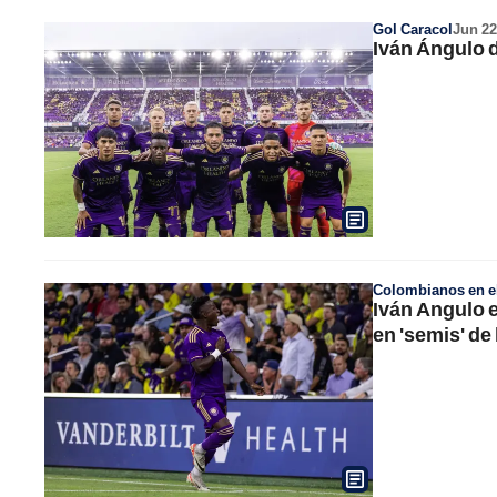
Gol Caracol
Jun 22
Iván Ángulo d
Colombianos en el
Iván Angulo e
en 'semis' de