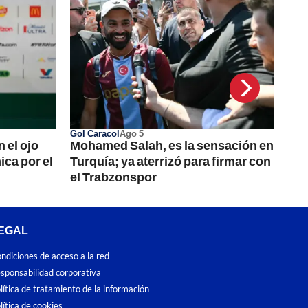
Gol Caracol
Ago 5
 el ojo
Mohamed Salah, es la sensación en
ca por el
Turquía; ya aterrizó para firmar con
el Trabzonspor
EGAL
ndiciones de acceso a la red
sponsabilidad corporativa
lítica de tratamiento de la información
lítica de cookies