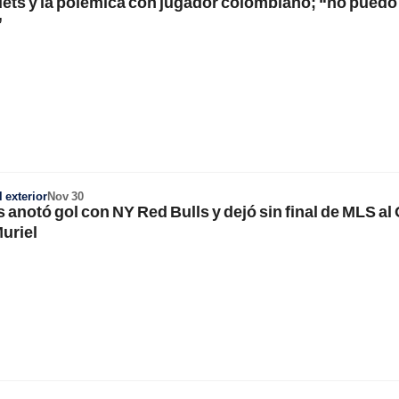
ets y la polémica con jugador colombiano; “no puedo
”
 exterior
Nov 30
anotó gol con NY Red Bulls y dejó sin final de MLS al
Muriel