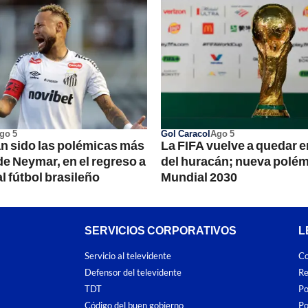
go 5
Gol Caracol
Ago 5
n sido las polémicas más
La FIFA vuelve a quedar en
e Neymar, en el regreso a
del huracán; nueva polémi
l fútbol brasileño
Mundial 2030
SERVICIOS CORPORATIVOS
L
Servicio al televidente
Co
Defensor del televidente
Re
TDT
Po
Código del buen gobierno
Po