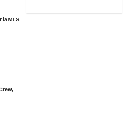
or la MLS
 Crew,