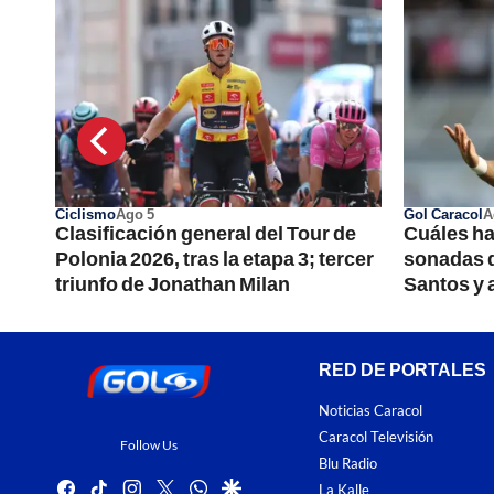
Ciclismo
Ago 5
Gol Caracol
A
Clasificación general del Tour de
Cuáles ha
os
Polonia 2026, tras la etapa 3; tercer
sonadas d
triunfo de Jonathan Milan
Santos y a
RED DE PORTALES
Noticias Caracol
Caracol Televisión
Follow Us
Blu Radio
facebook
tiktok
instagram
twitter
whatsapp
google
La Kalle