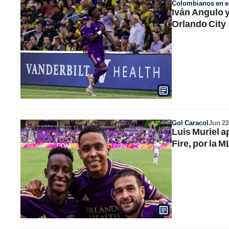
Colombianos en el
Iván Angulo y
Orlando City
Gol Caracol
Jun 22
Luis Muriel a
Fire, por la 