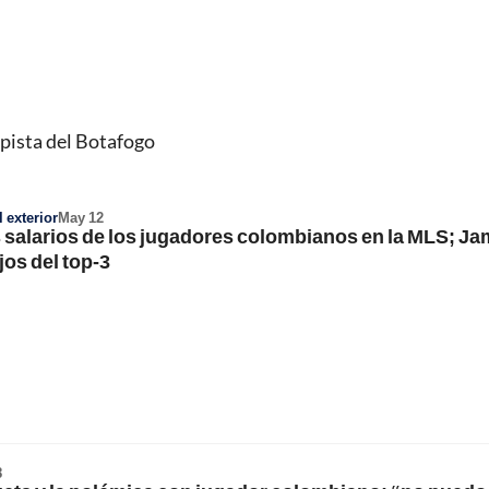
pista del Botafogo
 exterior
May 12
s salarios de los jugadores colombianos en la MLS; J
jos del top-3
8