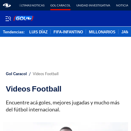
ÚLTIMAS NOTICAS
GOL CARACOL
UNIDAD INVESTIGATIVA
NOTICIAS
Tendencias:
LUIS DÍAZ
FIFA-INFANTINO
MILLONARIOS
JAM
PUBLICIDAD
/
Gol Caracol
Videos Football
Videos Football
Encuentre acá goles, mejores jugadas y mucho más
del fútbol internacional.