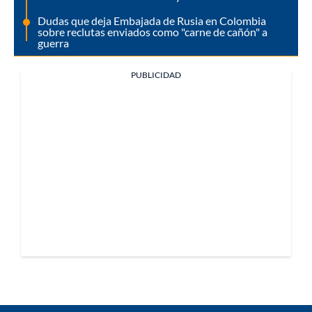
Dudas que deja Embajada de Rusia en Colombia
sobre reclutas enviados como "carne de cañón" a
guerra
PUBLICIDAD