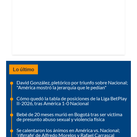
Lo último
David González, pletórico por triunfo sobre Nacional;
"América mostró la jerarquía que le pedían"
Cómo quedó la tabla de posiciones de la Liga BetPlay
II-2026, tras América 1-0 Nacional
Bebé de 20 meses murió en Bogotá tras ser víctima
de presunto abuso sexual y violencia física
Se calentaron los ánimos en América vs. Nacional;
'rifirrafe' de Alfredo Morelos y Rafael Carrascal