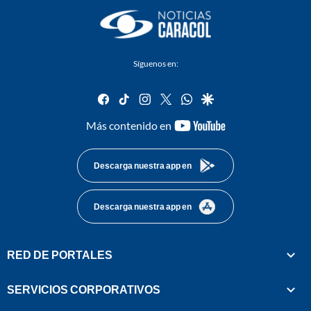
Síguenos en:
facebook
tiktok
instagram
twitter
whatsapp
google
youtube-
Más contenido en
footer
Descarga nuestra app en
Descarga nuestra app en
RED DE PORTALES
SERVICIOS CORPORATIVOS