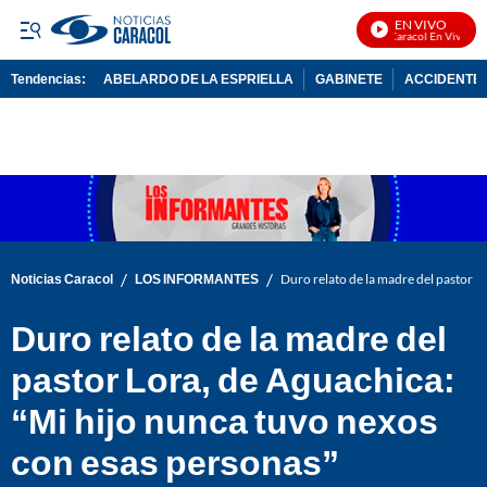
EN VIVO
Noticias Caracol En Vivo
Tendencias:
ABELARDO DE LA ESPRIELLA
GABINETE
ACCIDENTE 
PUBLICIDAD
/
/
Noticias Caracol
LOS INFORMANTES
Duro relato de la madre del pastor L
Duro relato de la madre del
pastor Lora, de Aguachica:
“Mi hijo nunca tuvo nexos
con esas personas”