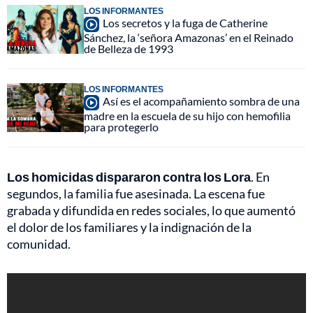
LOS INFORMANTES
Los secretos y la fuga de Catherine
Sánchez, la ‘señora Amazonas’ en el Reinado
de Belleza de 1993
LOS INFORMANTES
Así es el acompañamiento sombra de una
madre en la escuela de su hijo con hemofilia
para protegerlo
Los homicidas dispararon contra los Lora
. En
segundos, la familia fue asesinada. La escena fue
grabada y difundida en redes sociales, lo que aumentó
el dolor de los familiares y la indignación de la
comunidad.