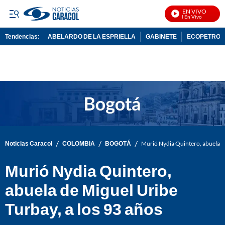
EN VIVO
N
Tendencias:
ABELARDO DE LA ESPRIELLA
GABINETE
ECOPETROL
PUBLICIDAD
/
/
/
Noticias Caracol
COLOMBIA
BOGOTÁ
Murió Nydia Quintero, abuela de
Murió Nydia Quintero,
abuela de Miguel Uribe
Turbay, a los 93 años