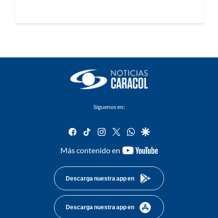
Síguenos en:
facebook
tiktok
instagram
twitter
whatsapp
google
youtube-
Más contenido en
footer
Descarga nuestra app en
Descarga nuestra app en