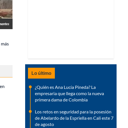
rmantes
o más
Lo último
 en
¿Quién es Ana Lucía Pineda? La
empresaria que llega como la nueva
primera dama de Colombia
Los retos en seguridad para la posesión
de Abelardo de la Espriella en Cali este 7
de agosto