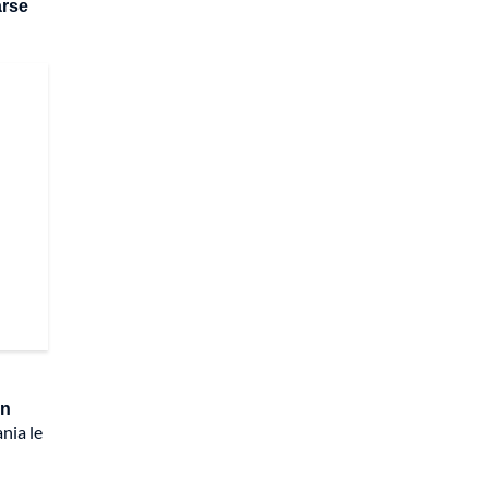
arse
en
nia le