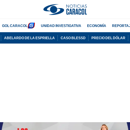
GOL CARACOL
UNIDAD INVESTIGATIVA
ECONOMÍA
REPORTA
ABELARDO DE LA ESPRIELLA
CASO BLESSD
PRECIO DEL DÓLAR
PUBLICIDAD