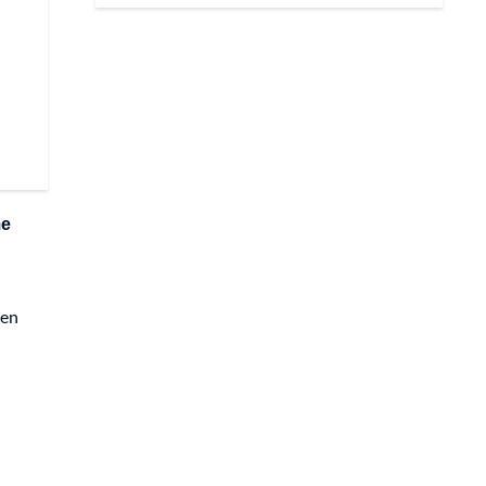
me
 en