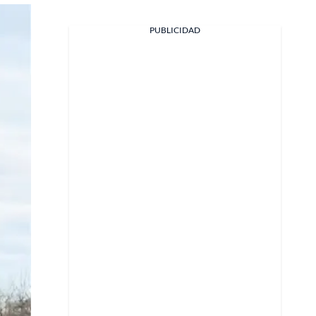
PUBLICIDAD
Facebook
X
Whatsapp
Copiar enlace
Telegram
LinkedIn