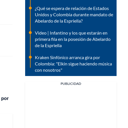
¿Qué se espera de relación de Estados
Unidos y Colombia durante mandato de
Abelardo de la Espriella?
Video | Infantino y los que estarán en
primera fila en la posesión de Abelardo
de la Espriella
Kraken Sinfónico arranca gira por
Colombia: "Elkin sigue haciendo música
con nosotros"
PUBLICIDAD
 por