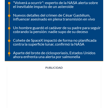
"Volverá a ocurrir": experto de la NASA alerta sobre
el inevitable impacto de un asteroide
Nuevos detalles del crimen de César Gastélum,
influencer asesinado en plena transmisión en vivo
Un hombre guardó el cadáver de su padre para seguir
cobrando la pensión: nadie supo de su deceso
Cohete de SpaceX impactó de forma no planificada
contra la superficie lunar, confirmó la NASA
Aparte del brote de ciclosporiasis, Estados Unidos
ahora enfrenta una alerta por salmonella
PUBLICIDAD