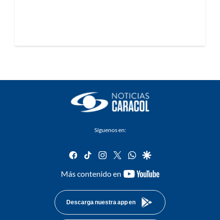
Síguenos en:
facebook
tiktok
instagram
twitter
whatsapp
google
youtube-
Más contenido en
footer
Descarga nuestra app en