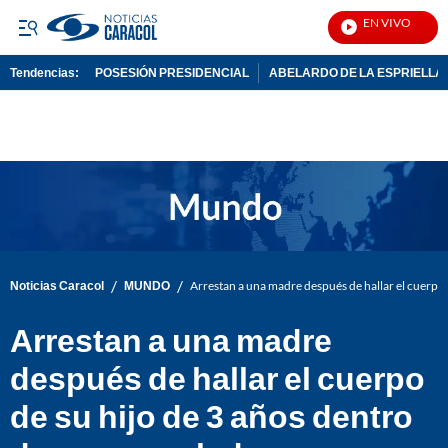
EN VIVO
Not
Tendencias:
POSESIÓN PRESIDENCIAL
ABELARDO DE LA ESPRIELLA
PUBLICIDAD
/
/
Noticias Caracol
MUNDO
Arrestan a una madre después de hallar el cuerpo 
Arrestan a una madre
después de hallar el cuerpo
de su hijo de 3 años dentro