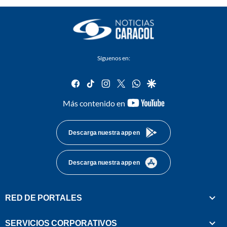
Síguenos en:
facebook
tiktok
instagram
twitter
whatsapp
google
youtube-
Más contenido en
footer
Descarga nuestra app en
Descarga nuestra app en
RED DE PORTALES
SERVICIOS CORPORATIVOS