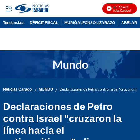
EN VIVO
Noticias Caracol En Viv
Tendencias:
DÉFICIT FISCAL
MURIÓ ALFONSO LIZARAZO
ABELARDO
PUBLICIDAD
/
/
Noticias Caracol
MUNDO
Declaraciones de Petro contra Israel "cruzaron la 
Declaraciones de Petro
contra Israel "cruzaron la
línea hacia el