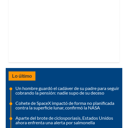
Lo último
Un hombre guardó el cadáver de su padre para seguir
cobrando la pensión: nadie supo de su deceso
Cohete de SpaceX impactó de forma no planificada
contra la superficie lunar, confirmó la NASA
Aparte del brote de ciclosporiasis, Estados Unidos
ahora enfrenta una alerta por salmonella