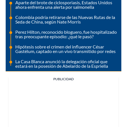
Aparte del brote de ciclosporiasis, Estados Unidos
ahora enfrenta una alerta por salmonella
Colombia podría retirarse de las Nuevas Rutas de la
Seda de China, según Nate Morris
Perez Hilton, reconocido bloguero, fue hospitalizado
tras preocupante episodio: ¿qué le pasó?
Hipótesis sobre el crimen del influencer César
Gastélum, captado en un vivo transmitido por redes
La Casa Blanca anunció la delegación oficial que
estará en la posesión de Abelardo de la Espriella
PUBLICIDAD