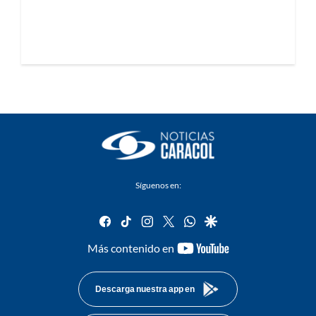
Síguenos en:
facebook
tiktok
instagram
twitter
whatsapp
google
youtube-
Más contenido en
footer
Descarga nuestra app en