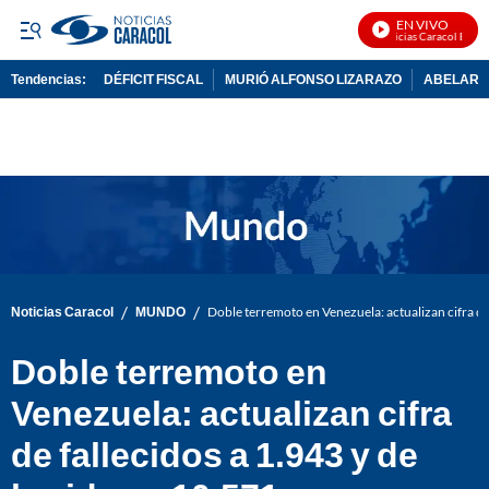
EN VIVO
Noticias Caracol En Viv
Tendencias:
DÉFICIT FISCAL
MURIÓ ALFONSO LIZARAZO
ABELARDO
PUBLICIDAD
/
/
Noticias Caracol
MUNDO
Doble terremoto en Venezuela: actualizan cifra de
Doble terremoto en
Venezuela: actualizan cifra
de fallecidos a 1.943 y de