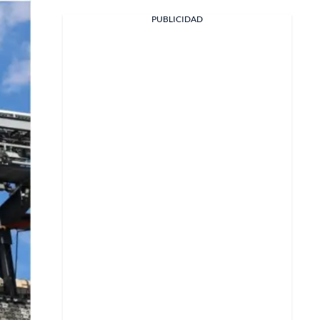
PUBLICIDAD
Facebook
X
Whatsapp
Copiar enlace
Telegram
LinkedIn