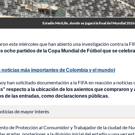
Estadio MetLife, donde se jugará la final del Mundial 2026
aron este miércoles que han abierto una investigación contra la FI
los ocho partidos de la Copa Mundial de Fútbol que se celebr
 noticias más importantes de Colombia y el mundo)
y han solicitado documentación a la FIFA en reacción a noticias 
" respecto a la ubicación de los asientos que compraron y 
ios de las entradas, como declaraciones públicas.
 noticias de mayor interés
ento de Protección al Consumidor y Trabajador de la ciudad de N
s gradas, posteriores a la división inicial del estadio y una vez es