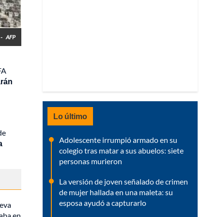
 -
AFP
FA
arán
Lo último
de
Adolescente irrumpió armado en su
a
colegio tras matar a sus abuelos: siete
personas murieron
La versión de joven señalado de crimen
de mujer hallada en una maleta: su
esposa ayudó a capturarlo
ueva
taba en