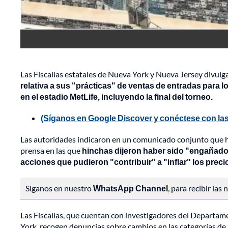
Las Fiscalías estatales de Nueva York y Nueva Jersey divulg
relativa a sus "prácticas" de ventas de entradas para 
en el estadio MetLife, incluyendo la final del torneo.
(Síganos en Google Discover y conéctese con las
Las autoridades indicaron en un comunicado conjunto que ho
prensa en las que
hinchas dijeron haber sido "engañados
acciones que pudieron "contribuir" a "inflar" los prec
Síganos en nuestro
WhatsApp Channel
, para recibir las
Las Fiscalías, que cuentan con investigadores del Departam
York, recogen denuncias sobre cambios en las categorías de la