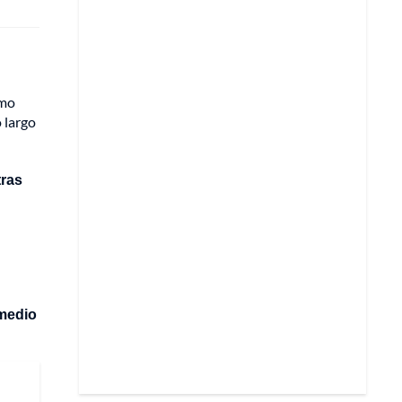
omo
 largo
tras
 medio