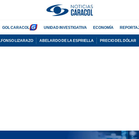
GOL CARACOL
UNIDAD INVESTIGATIVA
ECONOMÍA
REPORTA
LFONSO LIZARAZO
ABELARDO DE LA ESPRIELLA
PRECIO DEL DÓLAR
PUBLICIDAD