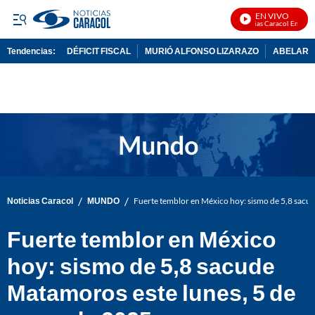
EN VIVO
Noticias Caracol En Vivo
Tendencias:
DÉFICIT FISCAL
MURIÓ ALFONSO LIZARAZO
ABELARDO
PUBLICIDAD
/
/
Noticias Caracol
MUNDO
Fuerte temblor en México hoy: sismo de 5,8 sacu
Fuerte temblor en México
hoy: sismo de 5,8 sacude
Matamoros este lunes, 5 de