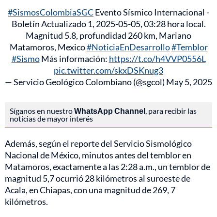
#SismosColombiaSGC
Evento Sísmico Internacional -
Boletín Actualizado 1, 2025-05-05, 03:28 hora local.
Magnitud 5.8, profundidad 260 km, Mariano
Matamoros, Mexico
#NoticiaEnDesarrollo
#Temblor
#Sismo
Más información:
https://t.co/h4VVP0556L
pic.twitter.com/skxDSKnug3
— Servicio Geológico Colombiano (@sgcol)
May 5, 2025
Síganos en nuestro
WhatsApp Channel
, para recibir las
noticias de mayor interés
Además, según el reporte del Servicio Sismológico
Nacional de México, minutos antes del temblor en
Matamoros, exactamente a las 2:28 a.m., un temblor de
magnitud 5,7 ocurrió 28 kilómetros al suroeste de
Acala, en Chiapas, con una magnitud de 269, 7
kilómetros.