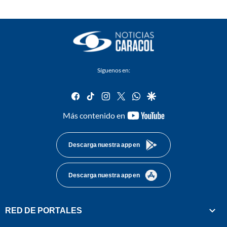
Síguenos en:
facebook
tiktok
instagram
twitter
whatsapp
google
youtube-
Más contenido en
footer
Descarga nuestra app en
Descarga nuestra app en
RED DE PORTALES