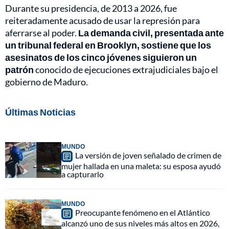
Durante su presidencia, de 2013 a 2026, fue
reiteradamente acusado de usar la represión para
aferrarse al poder.
La demanda civil, presentada ante
un tribunal federal en Brooklyn, sostiene que los
asesinatos de los cinco jóvenes siguieron un
patrón
conocido de ejecuciones extrajudiciales bajo el
gobierno de Maduro.
Últimas Noticias
MUNDO
La versión de joven señalado de crimen de
mujer hallada en una maleta: su esposa ayudó
a capturarlo
MUNDO
Preocupante fenómeno en el Atlántico
alcanzó uno de sus niveles más altos en 2026,