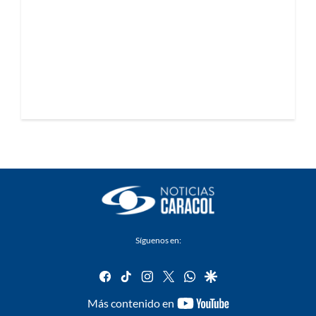
Síguenos en:
facebook
tiktok
instagram
twitter
whatsapp
google
youtube-
Más contenido en
footer