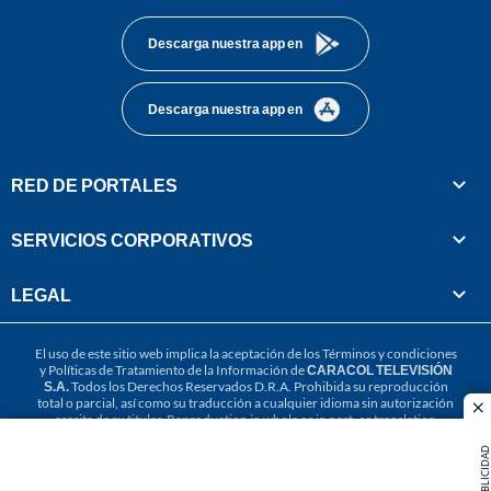
Descarga nuestra app en
Descarga nuestra app en
RED DE PORTALES
SERVICIOS CORPORATIVOS
LEGAL
El uso de este sitio web implica la aceptación de los
Términos y condiciones
y
Políticas de Tratamiento de la Información
de
CARACOL TELEVISIÓN
S.A.
Todos los Derechos Reservados D.R.A. Prohibida su reproducción
total o parcial, así como su traducción a cualquier idioma sin autorización
cl
escrita de su titular. Reproduction in whole or in part, or translation
without written permission is prohibited. All rights reserved 2025.
PUBLICIDAD
MIEMBRO DE: