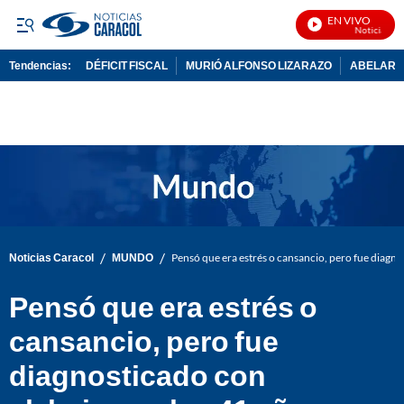
EN VIVO
Noticias Cara
Tendencias:
DÉFICIT FISCAL
MURIÓ ALFONSO LIZARAZO
ABELARDO
PUBLICIDAD
/
/
Noticias Caracol
MUNDO
Pensó que era estrés o cansancio, pero fue diagno
Pensó que era estrés o
cansancio, pero fue
diagnosticado con