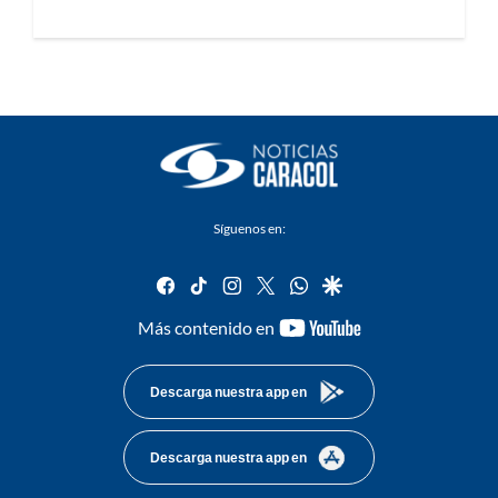
Síguenos en:
facebook
tiktok
instagram
twitter
whatsapp
google
youtube-
Más contenido en
footer
Descarga nuestra app en
Descarga nuestra app en